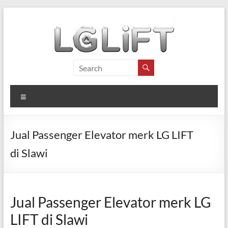
Skip
to
content
LG
LIFT
Menu
ELEVATOR
Distributor
Jual Passenger Elevator merk LG LIFT
LG
LIFT
di Slawi
di
Indonesia
Jual Passenger Elevator merk LG
LIFT di Slawi